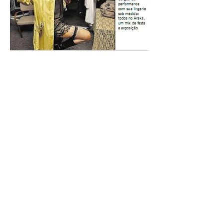
Ana Fulana Atelier Na
Coluna Gente Boa do Jornal
O Globo.
Ana fula Atelier na mídia. 2011