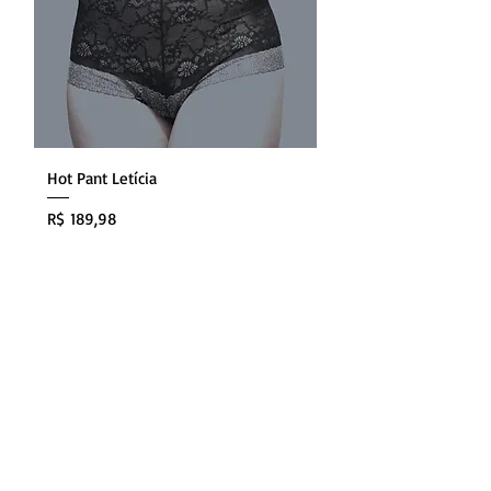
Hot Pant Letícia
Preço
R$ 189,98
S - Small
M - Medium
L - Large
+1
Adicionar ao carrinho