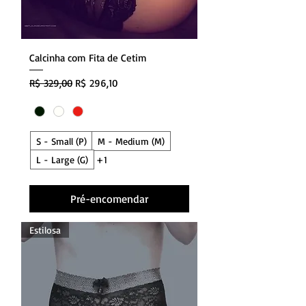
Calcinha com Fita de Cetim
Preço normal
Preço promocional
R$ 329,00
R$ 296,10
S - Small (P)
M - Medium (M)
L - Large (G)
+1
Pré-encomendar
Estilosa