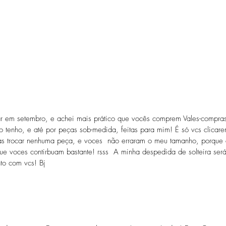
em setembro, e achei mais prático que vocês comprem Vales-compras
o tenho, e até por peças sob-medida, feitas para mim! É só vcs clicar
 lojas trocar nenhuma peça, e voces não erraram o meu tamanho, porqu
e voces contirbuam bastante! rsss A minha despedida de solteira se
nto com vcs! Bj