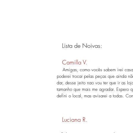
Lista de Noivas:
​
Camilla V.
Amigas, como vocês sabem irei casar 
poderei trocar pelas peças que ainda nã
dar, desse jeito nao vou ter que ir as
tamanho que mais me agradar. Espero qu
defini o local, mas avisarei a todas. Co
Luciana R.