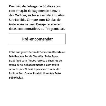
Previsão de Entrega de 30 dias apos
confirmação do pagamento e envio
das Medidas, se for o caso de Produtos
Sob Medida. Compre com 60 dias de
Antecedência caso Deseje receber em
datas comemorativas ou Programadas.
Pré-encomendar
Robe Longo em Cetim de Seda com Recortes e
Detalhes em Renda Chantilly. Robe Super
Elaborado com lindos recorte e desnhos de
renda, feito cuidadosamente e com muito
carinho para Noivas Especias e com muito
Estilo e Bom Gosto. Produto Premium Feito
Sob Medida.
Fazemos em Tamanho Padrão e também
Sob Medida!
Para fazermos esse Modelo Sob Medida,